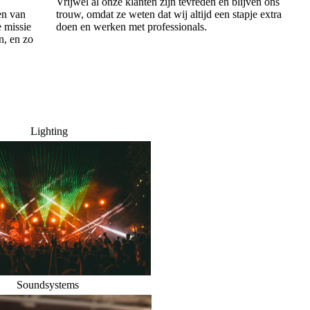
Vrijwel al onze klanten zijn tevreden en blijven ons
en van
trouw, omdat ze weten dat wij altijd een stapje extra
e missie
doen en werken met professionals.
n, en zo
Lighting
Soundsystems