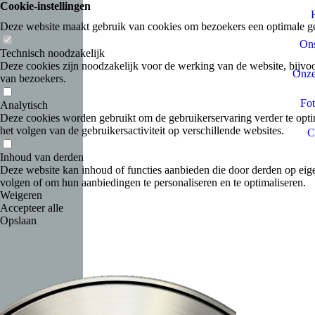
Cookie-instellingen
Deze website maakt gebruik van cookies om bezoekers een optimale ge
Ons
Technisch noodzakelijk
Deze cookies zijn noodzakelijk voor de werking van de website, bijvoo
Onze
van bezoekers.
Fot
Analytisch
Deze cookies worden gebruikt om de gebruikerservaring verder te optim
het volgen van de gebruikersactiviteit op verschillende websites.
C
Inhoud van derden
Deze website kan inhoud of functies aanbieden die door derden op eige
volgen of om hun aanbiedingen te personaliseren en te optimaliseren.
Weigeren
Accepteer alle
Opslaan