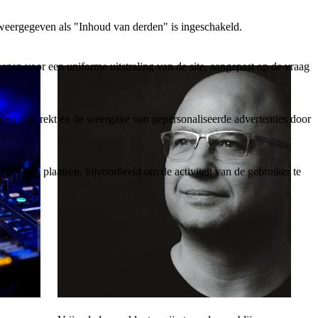
weergegeven als "Inhoud van derden" is ingeschakeld.
gen voor een uniforme uitstraling van de site, aangepast op de vraag
den verstrekt en de weergave van gepersonaliseerde advertenties door
ookies plaatsen, bijvoorbeeld om de activiteit van de gebruiker te