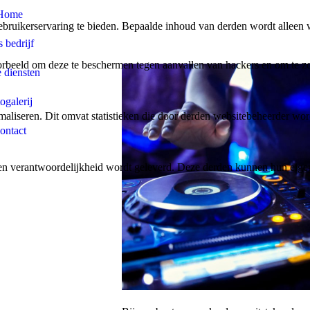
Home
bruikerservaring te bieden. Bepaalde inhoud van derden wordt alleen 
 bedrijf
rbeeld om deze te beschermen tegen aanvallen van hackers en om te zor
 diensten
ogalerij
aliseren. Dit omvat statistieken die door derden websitebeheerder wor
ontact
n verantwoordelijkheid wordt geleverd. Deze derden kunnen hun eigen c